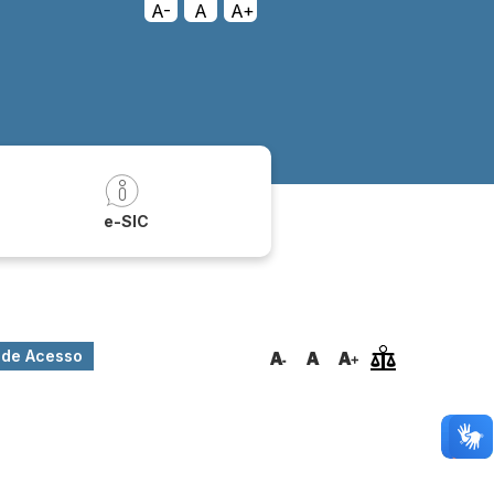
A-
A
A+
a
e-SIC
o de Acesso