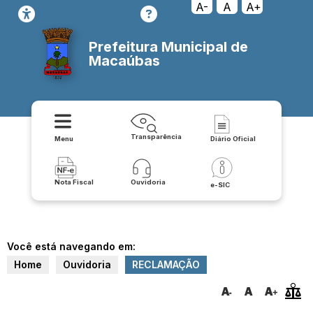
A-
A
A+
Prefeitura Municipal de
Macaúbas
Transparência
Menu
Diário Oficial
Nota Fiscal
Ouvidoria
e-SIC
Você está navegando em:
Home
Ouvidoria
RECLAMAÇÃO