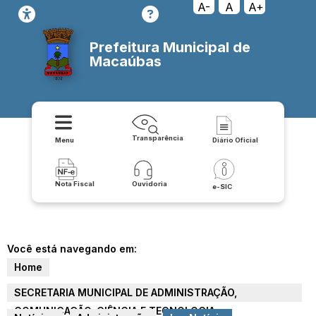
A-
A
A+
Prefeitura Municipal de
Macaúbas
Transparência
Menu
Diário Oficial
Nota Fiscal
Ouvidoria
e-SIC
Você está navegando em:
Home
SECRETARIA MUNICIPAL DE ADMINISTRAÇÃO,
COMUNICAÇÃO, CIÊNCIA E TECNOLOGIA