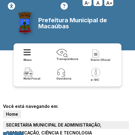
A-
A
A+
Prefeitura Municipal de
Macaúbas
Transparência
Menu
Diário Oficial
Nota Fiscal
Ouvidoria
e-SIC
Você está navegando em:
Home
SECRETARIA MUNICIPAL DE ADMINISTRAÇÃO,
COMUNICAÇÃO, CIÊNCIA E TECNOLOGIA